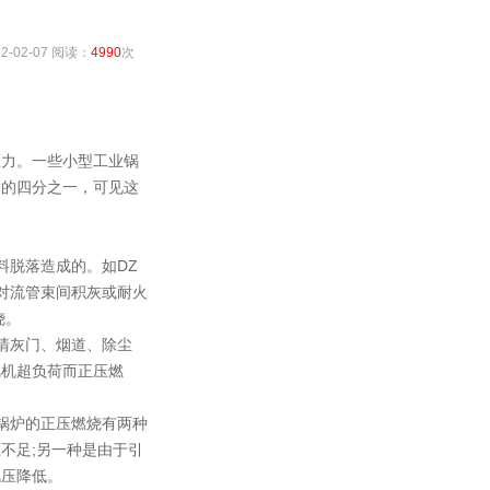
-02-07 阅读：
4990
次
压力。一些小型工业锅
炉的四分之一，可见这
脱落造成的。如DZ
炉对流管束间积灰或耐火
烧。
清灰门、烟道、除尘
风机超负荷而正压燃
锅炉的正压燃烧有两种
不足;另一种是由于引
风压降低。