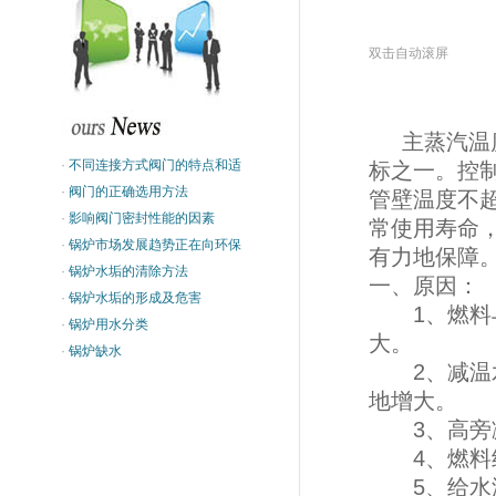
双击自动滚屏
主蒸汽温度
·
不同连接方式阀门的特点和适
标之一。控
·
阀门的正确选用方法
管壁温度不
·
影响阀门密封性能的因素
常使用寿命
·
锅炉市场发展趋势正在向环保
有力地保障
·
锅炉水垢的清除方法
一、原因：
·
锅炉水垢的形成及危害
1、燃料与
·
锅炉用水分类
大。
·
锅炉缺水
2、减温水
地增大。
3、高旁减
4、燃料结
5、给水温