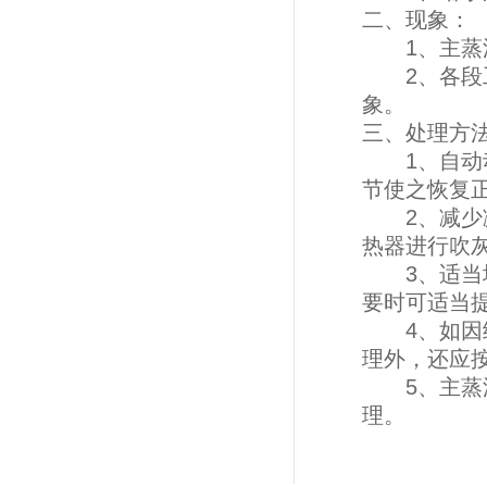
二、现象：
1、主蒸汽
2、各段工
象。
三、处理方
1、自动动
节使之恢复
2、减少减
热器进行吹
3、适当增
要时可适当
4、如因给
理外，还应
5、主蒸汽
理。