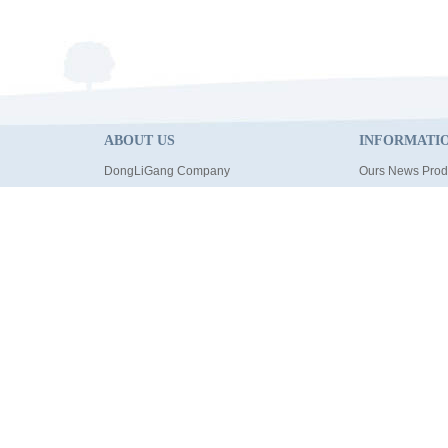
ABOUT US
INFORMATI
DongLiGang Company
Ours News Prod